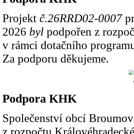
Projekt
č.26RRD02-0007
pr
2026
byl
podpořen z rozpoč
v rámci dotačního program
Za podporu děkujeme.
Podpora KHK
Společenství obcí Broumovs
z rozpočtu Královéhradecké