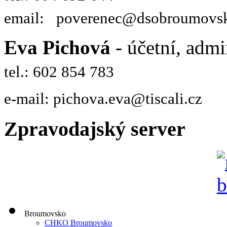
email: poverenec@dsobroumovsk
Eva Pichová
- účetní, admi
tel.: 602 854 783
e-mail: pichova.eva@tiscali.cz
Zpravodajský server
Broumovsko
CHKO Broumovsko