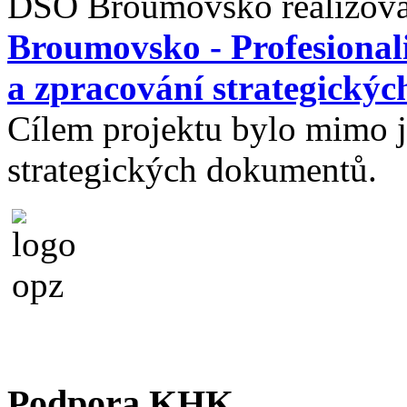
DSO Broumovsko realizova
Broumovsko - Profesionali
a zpracování strategický
Cílem projektu bylo mimo ji
strategických dokumentů.
Podpora KHK