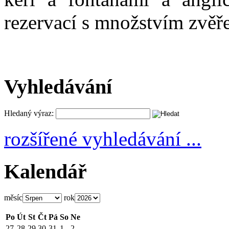
rezervací s množstvím zvěře
Vyhledávání
Hledaný výraz:
rozšířené vyhledávání ...
Kalendář
měsíc
rok
Po
Út
St
Čt
Pá
So
Ne
27
28
29
30
31
1
2