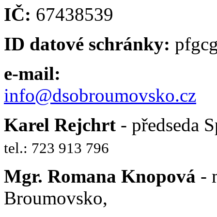
IČ:
67438539
ID datové schránky:
pfgc
e-mail:
info@dsobroumovsko.cz
Karel Rejchrt
- předseda S
tel.: 723 913 796
Mgr. Romana Knopová
- 
Broumovsko,