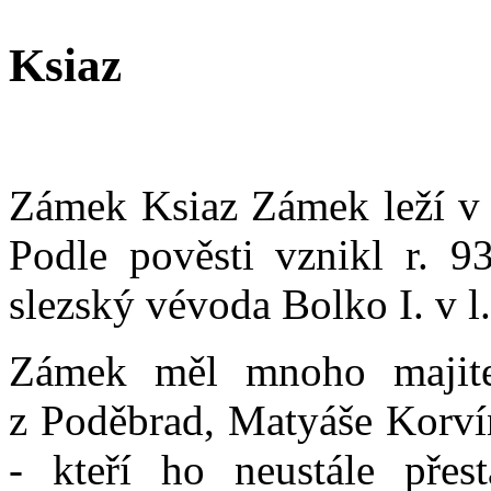
Ksiaz
Zámek Ksiaz Zámek leží v t
Podle pověsti vznikl r. 93
slezský vévoda Bolko I. v l
Zámek měl mnoho majitel
z Poděbrad, Matyáše Korví
- kteří ho neustále přes