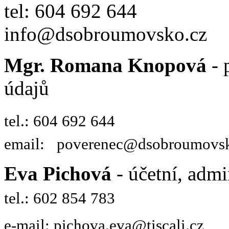
tel: 604 692 644
info@dsobroumovsko.cz
Mgr. Romana Knopová
- 
údajů
tel.: 604 692 644
email: poverenec@dsobroumovsk
Eva Pichová
- účetní, admi
tel.: 602 854 783
e-mail: pichova.eva@tiscali.cz