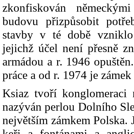
zkonfiskován německými
budovu přizpůsobit potř
stavby v té době vznikl
jejichž účel není přesně z
armádou a r. 1946 opuštěn.
práce a od r. 1974 je zámek 
Ksiaz tvoří konglomeraci
nazýván perlou Dolního Sle
největším zámkem Polska. J
keři a fontánami a angli