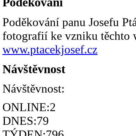
Poděkování
Poděkování panu Josefu Pt
fotografií ke vzniku těchto
www.ptacekjosef.cz
Návštěvnost
Návštěvnost:
ONLINE:
2
DNES:
79
TÝDEN:
796